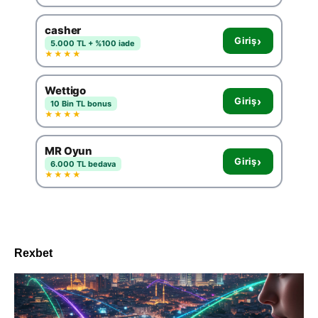
casher
›
Giriş
5.000 TL + %100 iade
★★★★
Wettigo
›
Giriş
10 Bin TL bonus
★★★★
MR Oyun
›
Giriş
6.000 TL bedava
★★★★
Rexbet