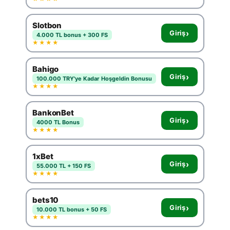
Slotbon
›
Giriş
4.000 TL bonus + 300 FS
★★★★
Bahigo
›
Giriş
100.000 TRY'ye Kadar Hoşgeldin Bonusu
★★★★
BankonBet
›
Giriş
4000 TL Bonus
★★★★
1xBet
›
Giriş
55.000 TL + 150 FS
★★★★
bets10
›
Giriş
10.000 TL bonus + 50 FS
★★★★