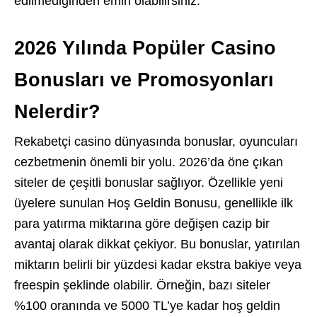
edilmediğinden emin olabilirsiniz.
2026 Yılında Popüler Casino
Bonusları ve Promosyonları
Nelerdir?
Rekabetçi casino dünyasında bonuslar, oyuncuları
cezbetmenin önemli bir yolu. 2026’da öne çıkan
siteler de çeşitli bonuslar sağlıyor. Özellikle yeni
üyelere sunulan Hoş Geldin Bonusu, genellikle ilk
para yatırma miktarına göre değişen cazip bir
avantaj olarak dikkat çekiyor. Bu bonuslar, yatırılan
miktarın belirli bir yüzdesi kadar ekstra bakiye veya
freespin şeklinde olabilir. Örneğin, bazı siteler
%100 oranında ve 5000 TL’ye kadar hoş geldin