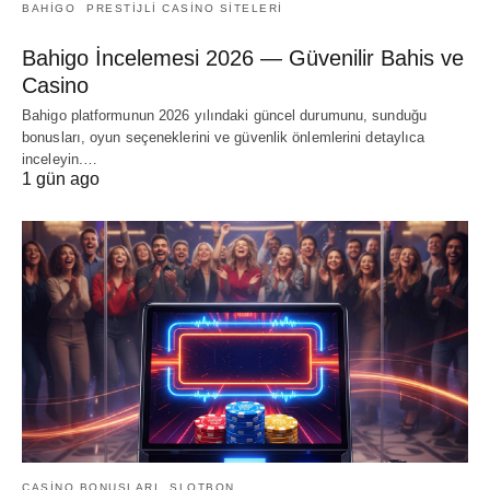
BAHIGO
PRESTIJLI CASINO SITELERI
Bahigo İncelemesi 2026 — Güvenilir Bahis ve
Casino
Bahigo platformunun 2026 yılındaki güncel durumunu, sunduğu
bonusları, oyun seçeneklerini ve güvenlik önlemlerini detaylıca
inceleyin.…
1 gün ago
CASINO BONUSLARI
SLOTBON