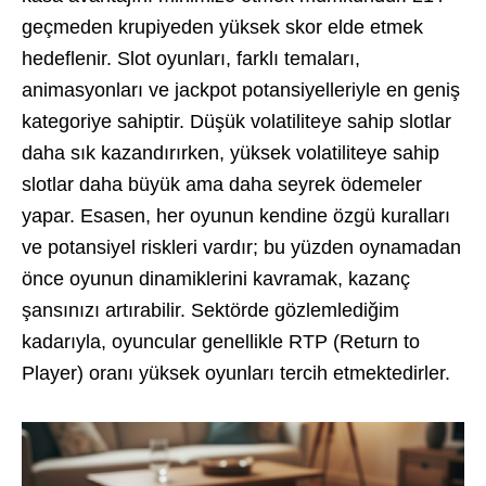
geçmeden krupiyeden yüksek skor elde etmek
hedeflenir. Slot oyunları, farklı temaları,
animasyonları ve jackpot potansiyelleriyle en geniş
kategoriye sahiptir. Düşük volatiliteye sahip slotlar
daha sık kazandırırken, yüksek volatiliteye sahip
slotlar daha büyük ama daha seyrek ödemeler
yapar. Esasen, her oyunun kendine özgü kuralları
ve potansiyel riskleri vardır; bu yüzden oynamadan
önce oyunun dinamiklerini kavramak, kazanç
şansınızı artırabilir. Sektörde gözlemlediğim
kadarıyla, oyuncular genellikle RTP (Return to
Player) oranı yüksek oyunları tercih etmektedirler.