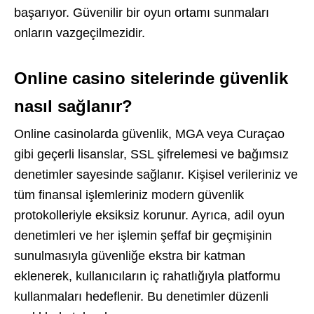
başarıyor. Güvenilir bir oyun ortamı sunmaları
onların vazgeçilmezidir.
Online casino sitelerinde güvenlik
nasıl sağlanır?
Online casinolarda güvenlik, MGA veya Curaçao
gibi geçerli lisanslar, SSL şifrelemesi ve bağımsız
denetimler sayesinde sağlanır. Kişisel verileriniz ve
tüm finansal işlemleriniz modern güvenlik
protokolleriyle eksiksiz korunur. Ayrıca, adil oyun
denetimleri ve her işlemin şeffaf bir geçmişinin
sunulmasıyla güvenliğe ekstra bir katman
eklenerek, kullanıcıların iç rahatlığıyla platformu
kullanmaları hedeflenir. Bu denetimler düzenli