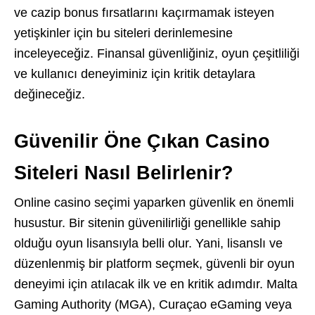
ve cazip bonus fırsatlarını kaçırmamak isteyen
yetişkinler için bu siteleri derinlemesine
inceleyeceğiz. Finansal güvenliğiniz, oyun çeşitliliği
ve kullanıcı deneyiminiz için kritik detaylara
değineceğiz.
Güvenilir Öne Çıkan Casino
Siteleri Nasıl Belirlenir?
Online casino seçimi yaparken güvenlik en önemli
husustur. Bir sitenin güvenilirliği genellikle sahip
olduğu oyun lisansıyla belli olur. Yani, lisanslı ve
düzenlenmiş bir platform seçmek, güvenli bir oyun
deneyimi için atılacak ilk ve en kritik adımdır. Malta
Gaming Authority (MGA), Curaçao eGaming veya