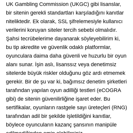
UK Gambling Commission (UKGC) gibi lisanslar,
bir sitenin gerekli standartları karşıladığını kanıtlar
niteliktedir. Ek olarak, SSL şifrelemesiyle kullanıcı
verilerini koruyan siteler tercih sebebi olmalıdır.
Şahsi tecrübelerime dayanarak söyleyebilirim ki,
bu tip akredite ve güvenlik odaklı platformlar,
oyunculara daima daha güvenli ve huzurlu bir oyun
alanı sunar. İşin aslı, lisanssız veya denetimsiz
sitelerde büyük riskler olduğunu göz ardı etmemek
gerekir. Bir de şu var ki, bağımsız denetim şirketleri
tarafından yapılan oyun adilliği testleri (eCOGRA
gibi) de sitenin güvenilirliğine işaret eder. Bu
sertifikalar, oyunların rastgele sayı üreteçleri (RNG)
tarafından adil bir şekilde işletildiğini kanıtlar,
böylece oyuncuların kazanç şansının manipüle