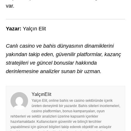
var.
Yazar:
Yalçın Elit
Canlı casino ve bahis dünyasının dinamiklerini
yakından takip eden, güvenilir platformlar, kazanç
stratejileri ve güncel bonuslar hakkında
derinlemesine analizler sunan bir uzman.
YalçınElit
Yalçın Elit, online bahis ve casino sektöründe içerik
üreten deneyimli bir yazardır. Bahis siteleri incelemeleri,
casino platformları, bonus kampanyaları, oyun
rehberleri ve sektör analizleri üzerine kapsamlı içerikler
hazırlamaktadır. Kullanıcıların güvenilir ve bilinçli tercihler
yapabilmesi için güncel bilgileri takip ederek objektif ve anlaşılır