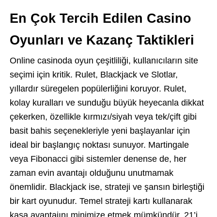
En Çok Tercih Edilen Casino
Oyunları ve Kazanç Taktikleri
Online casinoda oyun çeşitliliği, kullanıcıların site
seçimi için kritik. Rulet, Blackjack ve Slotlar,
yıllardır süregelen popülerliğini koruyor. Rulet,
kolay kuralları ve sunduğu büyük heyecanla dikkat
çekerken, özellikle kırmızı/siyah veya tek/çift gibi
basit bahis seçenekleriyle yeni başlayanlar için
ideal bir başlangıç noktası sunuyor. Martingale
veya Fibonacci gibi sistemler denense de, her
zaman evin avantajı olduğunu unutmamak
önemlidir. Blackjack ise, strateji ve şansın birleştiği
bir kart oyunudur. Temel strateji kartı kullanarak
kasa avantajını minimize etmek mümkündür. 21’i