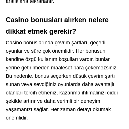
aralıklarla tekrarlanır.
Casino bonusları alırken nelere
dikkat etmek gerekir?
Casino bonuslarında çevrim şartları, geçerli
oyunlar ve süre çok önemlidir. Her bonusun
kendine özgü kullanım koşulları vardır, bunlar
yerine getirilmeden maalesef para çekemezsiniz.
Bu nedenle, bonus seçerken düşük çevrim şartı
sunan veya sevdiğiniz oyunlarda daha avantajlı
olanları tercih etmeniz, kazanma ihtimalinizi ciddi
şekilde artırır ve daha verimli bir deneyim
yaşamanızı sağlar. Her zaman detayı okumak
önemlidir.