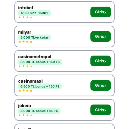
intobet
›
Giriş
%150 Slot · 1500₺
★★★★
milyar
›
Giriş
5.000 TL'ye kadar
★★★★
casinometropol
›
Giriş
8.000 TL bonus + 150 FS
★★★★
casinomaxi
›
Giriş
6.500 TL bonus + 150 FS
★★★★
jokera
›
Giriş
3.000 TL bonus + 50 FS
★★★★