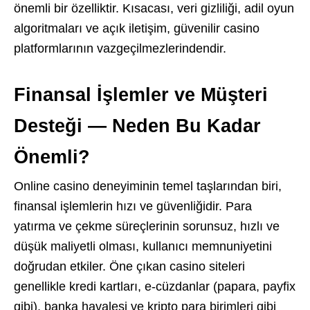
önemli bir özelliktir. Kısacası, veri gizliliği, adil oyun
algoritmaları ve açık iletişim, güvenilir casino
platformlarının vazgeçilmezlerindendir.
Finansal İşlemler ve Müşteri
Desteği — Neden Bu Kadar
Önemli?
Online casino deneyiminin temel taşlarından biri,
finansal işlemlerin hızı ve güvenliğidir. Para
yatırma ve çekme süreçlerinin sorunsuz, hızlı ve
düşük maliyetli olması, kullanıcı memnuniyetini
doğrudan etkiler. Öne çıkan casino siteleri
genellikle kredi kartları, e-cüzdanlar (papara, payfix
gibi), banka havalesi ve kripto para birimleri gibi