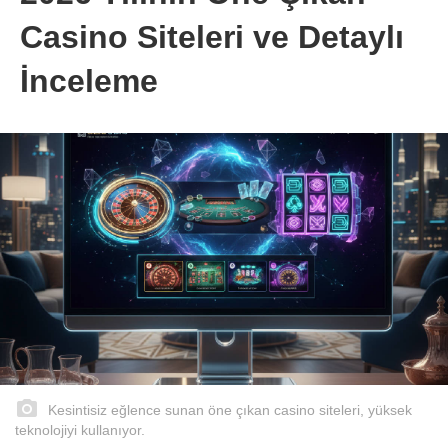
Casino Siteleri ve Detaylı
İnceleme
Kesintisiz eğlence sunan öne çıkan casino siteleri, yüksek
teknolojiyi kullanıyor.