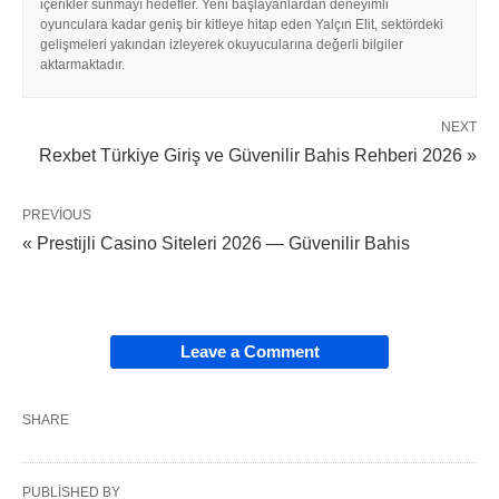
içerikler sunmayı hedefler. Yeni başlayanlardan deneyimli
oyunculara kadar geniş bir kitleye hitap eden Yalçın Elit, sektördeki
gelişmeleri yakından izleyerek okuyucularına değerli bilgiler
aktarmaktadır.
NEXT
Rexbet Türkiye Giriş ve Güvenilir Bahis Rehberi 2026 »
PREVIOUS
« Prestijli Casino Siteleri 2026 — Güvenilir Bahis
Leave a Comment
SHARE
PUBLISHED BY