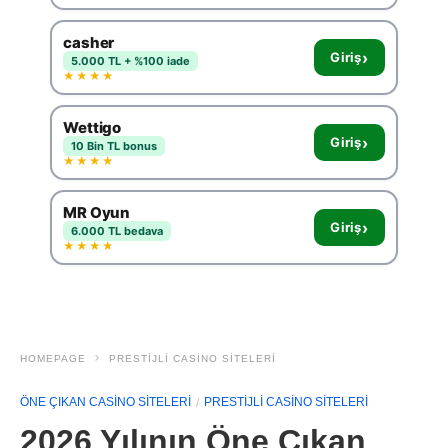
casher
›
Giriş
5.000 TL + %100 iade
★★★★
Wettigo
›
Giriş
10 Bin TL bonus
★★★★
MR Oyun
›
Giriş
6.000 TL bedava
★★★★
HOMEPAGE
PRESTIJLI CASINO SITELERI
ÖNE ÇIKAN CASINO SITELERI
PRESTIJLI CASINO SITELERI
2026 Yılının Öne Çıkan