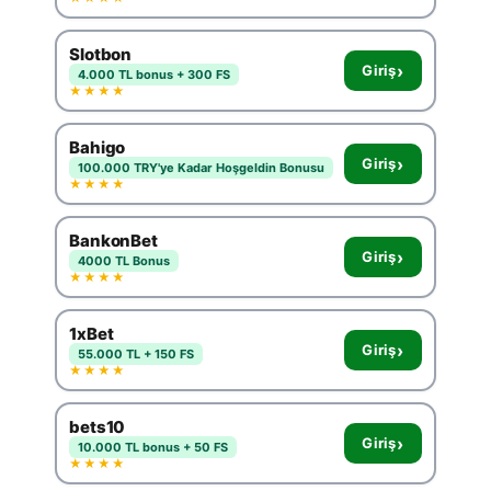
Slotbon
›
Giriş
4.000 TL bonus + 300 FS
★★★★
Bahigo
›
Giriş
100.000 TRY'ye Kadar Hoşgeldin Bonusu
★★★★
BankonBet
›
Giriş
4000 TL Bonus
★★★★
1xBet
›
Giriş
55.000 TL + 150 FS
★★★★
bets10
›
Giriş
10.000 TL bonus + 50 FS
★★★★